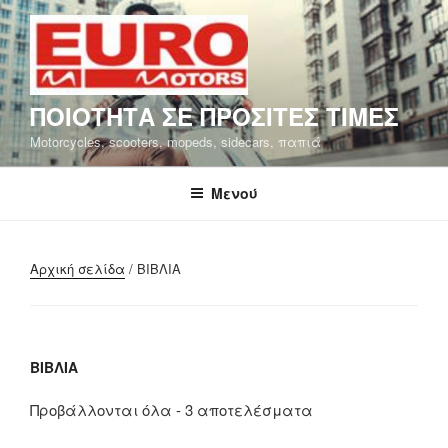
Μετάβαση
στο
περιεχόμενο
ΠΟΙΟΤΗΤΑ ΣΕ ΠΡΟΣΙΤΕΣ ΤΙΜΕΣ
Motorcycles, scooters, mopeds, sidecars, παπιά
Μενού
Αρχική σελίδα
/ ΒΙΒΛΙΑ
ΒΙΒΛΙΑ
Προβάλλονται όλα - 3 αποτελέσματα