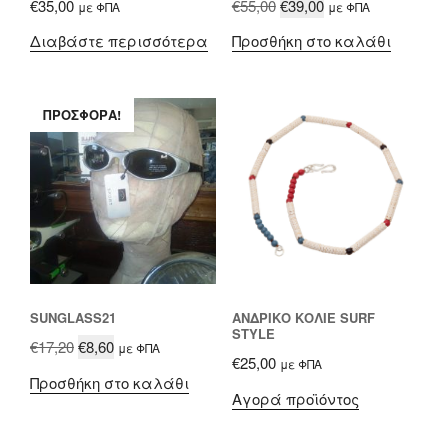
Original
Η
€
35,00
€
55,00
€
39,00
με ΦΠΑ
με ΦΠΑ
price
τρέχουσα
Διαβάστε περισσότερα
Προσθήκη στο καλάθι
was:
τιμή
€55,00.
είναι:
€39,00.
ΠΡΟΣΦΟΡΆ!
SUNGLASS21
ΑΝΔΡΙΚΌ ΚΟΛΙΈ SURF
STYLE
Original
Η
€
17,20
€
8,60
με ΦΠΑ
€
25,00
με ΦΠΑ
price
τρέχουσα
Προσθήκη στο καλάθι
was:
τιμή
Αγορά προϊόντος
€17,20.
είναι:
€8,60.