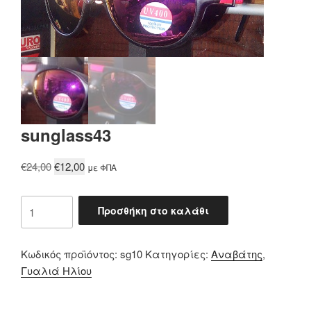
sunglass43
Original
Η
€
24,00
€
12,00
με ΦΠΑ
price
τρέχουσα
was:
τιμή
sunglass43
Προσθήκη στο καλάθι
€24,00.
είναι:
ποσότητα
€12,00.
Κωδικός προϊόντος:
sg10
Κατηγορίες:
Αναβάτης
,
Γυαλιά Ηλίου