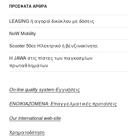
ΠΡΌΣΦΑΤΑ ΆΡΘΡΑ
LEASING ή αγορά δικύκλου με δόσεις
NoW Mobility
Scooter 50cc Ηλεκτρικό ή βενζινοκίνητο;
H JAWA στις πίστες των παγκοσμίων
πρωταθλημάτων
On-line quality system-Εγγυήσεις
ΕΝΟΙΚΙΑΖΟΜΕΝΑ: Επαγγελματικές προτάσεις
Our International web-site
Χρηματοδότηση