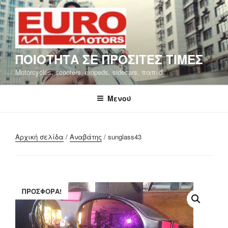
Μετάβαση
στο
περιεχόμενο
ΠΟΙΟΤΗΤΑ ΣΕ ΠΡΟΣΙΤΕΣ ΤΙΜΕΣ
Motorcycles, scooters, mopeds, sidecars, παπιά
Μενού
Αρχική σελίδα
/
Αναβάτης
/ sunglass43
ΠΡΟΣΦΟΡΆ!